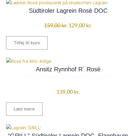
Den
Den
oprindelige
aktuelle
Südtiroler Lagrein Rosè DOC
pris
pris
Bør bare prøves!
var:
er:
159,00
kr.
129,00
kr.
159,00 kr..
129,00 kr..
Tilføj til kurv
Ansitz Rynnhof R´ Rosé
Dyrket på druesorterne
Vernatsch og Lagrein
139,00
kr.
Læs mere
“GRILL” Südtiroler Lagrein DOC, Elzenbaum