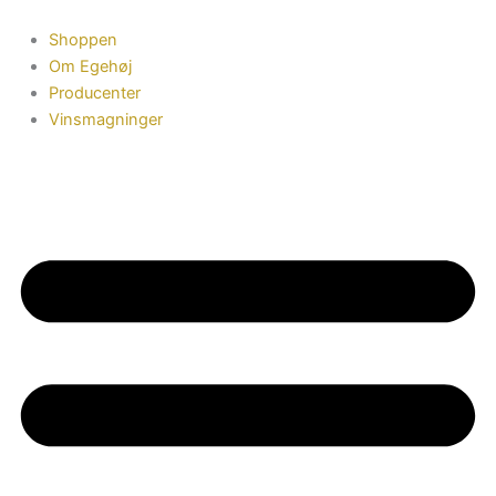
Gå
til
Shoppen
indholdet
Om Egehøj
Producenter
Vinsmagninger