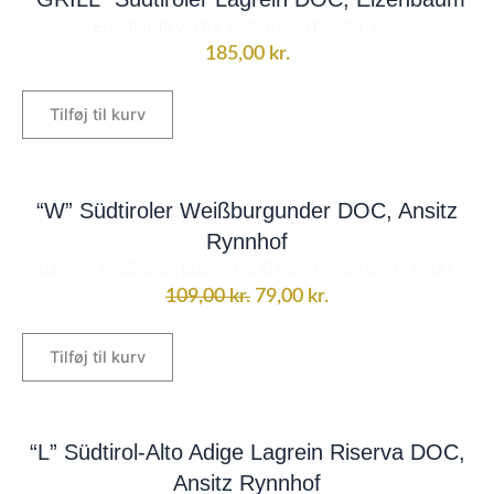
Enkeltmark vin fra Sydtyrol? Ja hvorfor ikke.
185,00
kr.
Tilføj til kurv
Den
Den
oprindelige
aktuelle
“W” Südtiroler Weißburgunder DOC, Ansitz
pris
pris
Rynnhof
var:
er:
Stokkene er 15 år og placeret 300 meter over havet i smukke
109,00 kr..
79,00 kr..
109,00
kr.
79,00
kr.
Tilføj til kurv
“L” Südtirol-Alto Adige Lagrein Riserva DOC,
Ansitz Rynnhof