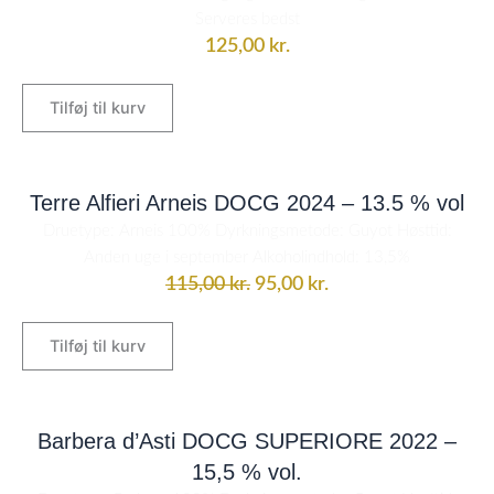
Serveres bedst
125,00
kr.
Tilføj til kurv
Den
Den
oprindelige
aktuelle
Terre Alfieri Arneis DOCG 2024 – 13.5 % vol
pris
pris
Druetype: Arneis 100% Dyrkningsmetode: Guyot Høsttid:
var:
er:
Anden uge i september Alkoholindhold: 13,5%
115,00 kr..
95,00 kr..
115,00
kr.
95,00
kr.
Tilføj til kurv
Barbera d’Asti DOCG SUPERIORE 2022 –
15,5 % vol.