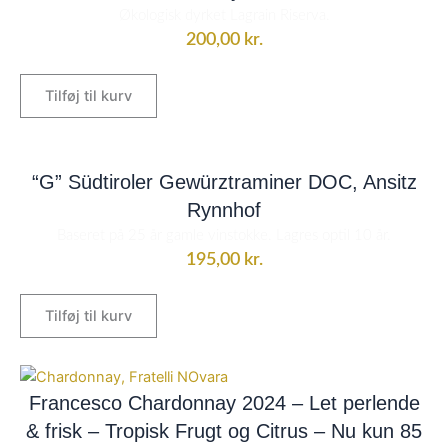
Økologisk dyrket Lagrain Riserva.
200,00
kr.
Tilføj til kurv
“G” Südtiroler Gewürztraminer DOC, Ansitz
Rynnhof
Baseret på 25 år gamle vinstokke. Lagres optil 10 år.
195,00
kr.
Tilføj til kurv
Den
Den
oprindelige
aktuelle
Francesco Chardonnay 2024 – Let perlende
pris
pris
& frisk – Tropisk Frugt og Citrus – Nu kun 85
var:
er: