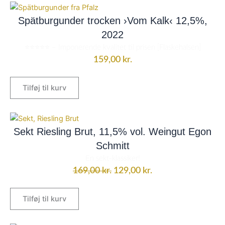
Spätburgunder trocken ›Vom Kalk‹ 12,5%,
2022
⭐⭐⭐⭐⭐ – Imponerende kvalitet til prisen [Flaskehalsen]
159,00
kr.
Tilføj til kurv
Den
Den
oprindelige
aktuelle
Sekt Riesling Brut, 11,5% vol. Weingut Egon
pris
pris
Schmitt
var:
er:
En sekt-klassiker!
169,00 kr..
129,00 kr..
169,00
kr.
129,00
kr.
Tilføj til kurv