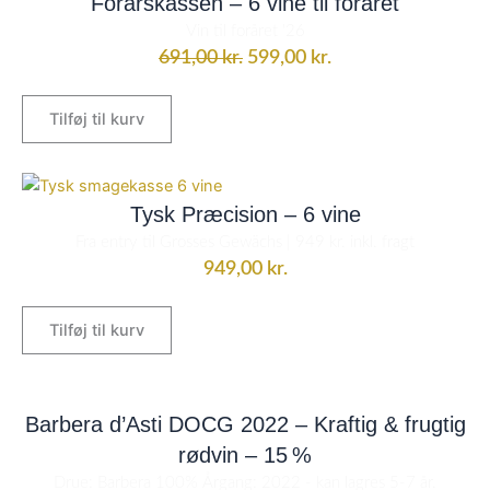
Forårskassen – 6 vine til foråret
pris
pris
Vin til foråret '26
var:
er:
691,00
kr.
599,00
kr.
691,00 kr..
599,00 kr..
Tilføj til kurv
Tysk Præcision – 6 vine
Fra entry til Grosses Gewächs | 949 kr. inkl. fragt
949,00
kr.
Tilføj til kurv
Barbera d’Asti DOCG 2022 – Kraftig & frugtig
rødvin – 15 %
Drue: Barbera 100% Årgang: 2022 - kan lagres 5-7 år.