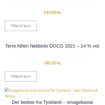
Druetype: Barbera 100% Dyrkningsmetode: Guyot Høsttid:
Første uge i oktober Alkoholindhold: 15%
145,00
kr.
Tilføj til kurv
Terre Alfieri Nebbiolo DOCG 2021 – 14 % vol.
Druetype: Nebbiolo 100% Dyrkningsmetode: Guyot Høsttid:
Anden uge i oktober Alkoholindhold: 14,5%
140,00
kr.
Tilføj til kurv
Det bedste fra Tyskland – smagekasse