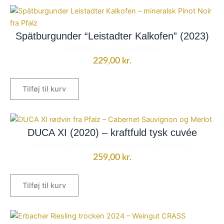
Spätburgunder “Leistadter Kalkofen” (2023)
Håndhøstet og tappet ufiltreret
229,00
kr.
Tilføj til kurv
DUCA XI (2020) – kraftfuld tysk cuvée
Sjælden vin, der kun produceret når alt spiller max...
259,00
kr.
Tilføj til kurv