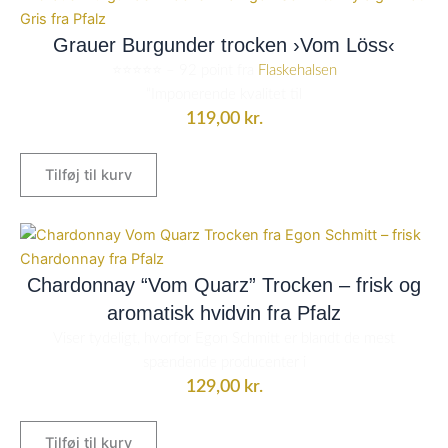
Grauer Burgunder trocken ›Vom Löss‹
⭐️⭐️⭐️⭐️⭐️ – 92 point fra
Flaskehalsen
“Imponerende kvalitet til
119,00
kr.
Tilføj til kurv
Chardonnay “Vom Quarz” Trocken – frisk og
aromatisk hvidvin fra Pfalz
Viser tydeligt, hvorfor Egon Schmitt er blandt de mest
spændende producenter i
129,00
kr.
Tilføj til kurv