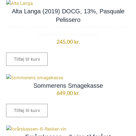
Alta Langa (2019) DOCG, 13%, Pasquale
Pelissero
Fremtstillingsmetoden er: Metodo Classico Blid presning af hele
klaser. Gæring ved kontrolleret
245,00
kr.
Tilføj til kurv
Sommerens Smagekasse
649,00
kr.
Tilføj til kurv
Den
Den
oprindelige
aktuelle