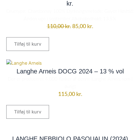
kr.
110,00 kr..
85,00 kr..
Druetype: Chardonnay 100% Dyrkningsmetode: Guyot Høsttid:
Anden uge i september Alkoholindhold: 13,5%
110,00
kr.
85,00
kr.
Tilføj til kurv
Langhe Arneis DOCG 2024 – 13 % vol
Der er produceret 4.000 flasker af denne Langhe Arneis, som i
øvrigt
115,00
kr.
Tilføj til kurv
LANGHE NEBBIOLO PASQUALIN (2024)