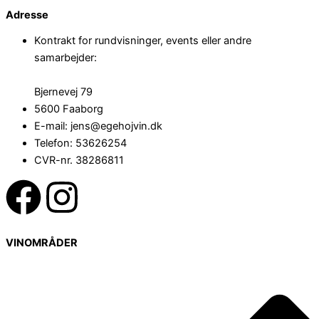
Adresse
Kontrakt for rundvisninger, events eller andre
samarbejder:
Bjernevej 79
5600 Faaborg
E-mail: jens@egehojvin.dk
Telefon: 53626254
CVR-nr. 38286811
F
I
a
n
VINOMRÅDER
c
s
e
t