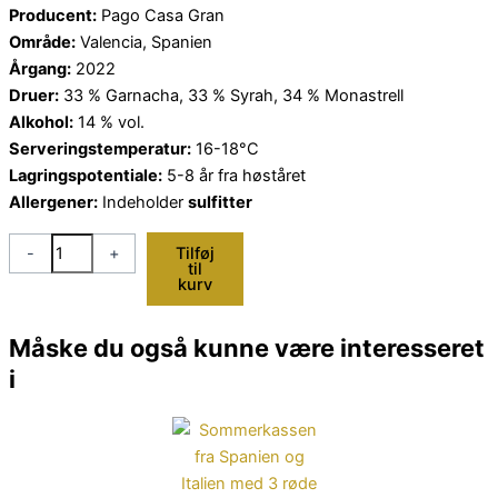
Producent:
Pago Casa Gran
Område:
Valencia, Spanien
Årgang:
2022
Druer:
33 % Garnacha, 33 % Syrah, 34 % Monastrell
Alkohol:
14 % vol.
Serveringstemperatur:
16-18°C
Lagringspotentiale:
5-8 år fra høståret
Allergener:
Indeholder
sulfitter
Guaret
-
+
Tilføj
til
2022
kurv
–
Rødvin
Måske du også kunne være interesseret
fra
i
Valencia
med
Garnacha,
Syrah
og