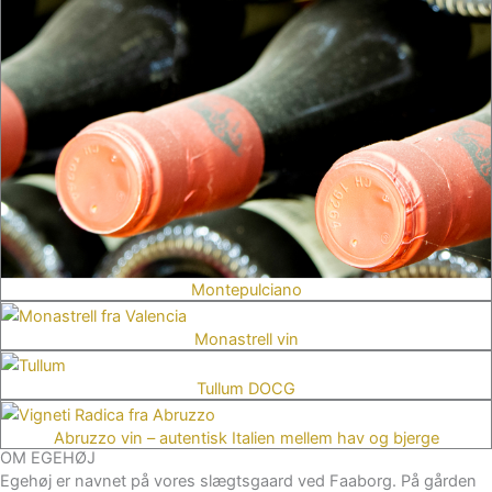
Montepulciano
Monastrell vin
Tullum DOCG
Abruzzo vin – autentisk Italien mellem hav og bjerge
OM EGEHØJ
Egehøj er navnet på vores slægtsgaard ved Faaborg. På gården