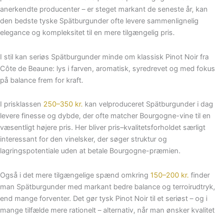
anerkendte producenter – er steget markant de seneste år, kan
den bedste tyske Spätburgunder ofte levere sammenlignelig
elegance og kompleksitet til en mere tilgængelig pris.
I stil kan seriøs Spätburgunder minde om klassisk Pinot Noir fra
Côte de Beaune: lys i farven, aromatisk, syredrevet og med fokus
på balance frem for kraft.
I prisklassen
250–350 kr.
kan velproduceret Spätburgunder i dag
levere finesse og dybde, der ofte matcher Bourgogne-vine til en
væsentligt højere pris. Her bliver pris–kvalitetsforholdet særligt
interessant for den vinelsker, der søger struktur og
lagringspotentiale uden at betale Bourgogne-præmien.
Også i det mere tilgængelige spænd omkring
150–200 kr.
finder
man Spätburgunder med markant bedre balance og terroirudtryk,
end mange forventer. Det gør tysk Pinot Noir til et seriøst – og i
mange tilfælde mere rationelt – alternativ, når man ønsker kvalitet