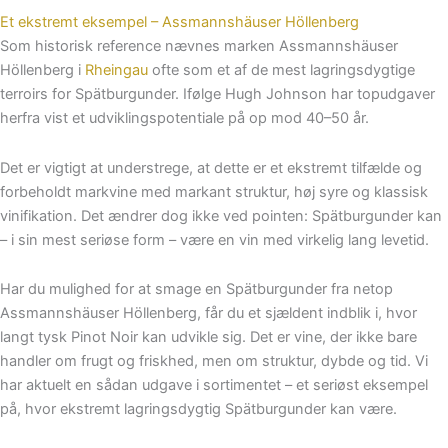
Et ekstremt eksempel – Assmannshäuser Höllenberg
Som historisk reference nævnes marken Assmannshäuser
Höllenberg i
Rheingau
ofte som et af de mest lagringsdygtige
terroirs for Spätburgunder. Ifølge Hugh Johnson har topudgaver
herfra vist et udviklingspotentiale på op mod 40–50 år.
Det er vigtigt at understrege, at dette er et ekstremt tilfælde og
forbeholdt markvine med markant struktur, høj syre og klassisk
vinifikation. Det ændrer dog ikke ved pointen: Spätburgunder kan
– i sin mest seriøse form – være en vin med virkelig lang levetid.
Har du mulighed for at smage en Spätburgunder fra netop
Assmannshäuser Höllenberg, får du et sjældent indblik i, hvor
langt tysk Pinot Noir kan udvikle sig. Det er vine, der ikke bare
handler om frugt og friskhed, men om struktur, dybde og tid. Vi
har aktuelt en sådan udgave i sortimentet – et seriøst eksempel
på, hvor ekstremt lagringsdygtig Spätburgunder kan være.