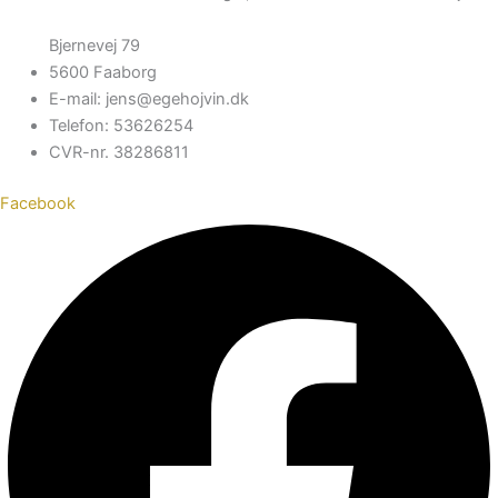
Bjernevej 79
5600 Faaborg
E-mail: jens@egehojvin.dk
Telefon: 53626254
CVR-nr. 38286811
Facebook