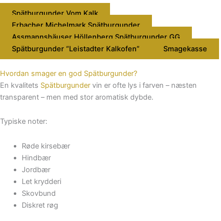
Spätburgunder Vom Kalk
Erbacher Michelmark Spätburgunder
Assmannshäuser Höllenberg Spätburgunder GG
Spätburgunder “Leistadter Kalkofen”
Smagekasse
Hvordan smager en god Spätburgunder?
En kvalitets
Spätburgunder
vin er ofte lys i farven – næsten
transparent – men med stor aromatisk dybde.
Typiske noter:
Røde kirsebær
Hindbær
Jordbær
Let krydderi
Skovbund
Diskret røg