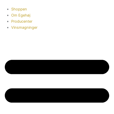
Gå
til
Shoppen
indholdet
Om Egehøj
Producenter
Vinsmagninger