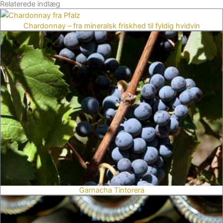
Relaterede indlæg
Chardonnay – fra mineralsk friskhed til fyldig hvidvin
Garnacha Tintorera