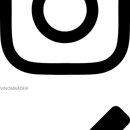
VINOMRÅDER