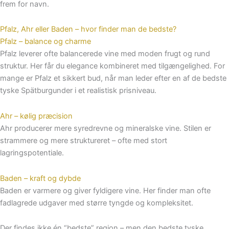
frem for navn.
Pfalz, Ahr eller Baden – hvor finder man de bedste?
Pfalz – balance og charme
Pfalz leverer ofte balancerede vine med moden frugt og rund
struktur. Her får du elegance kombineret med tilgængelighed. For
mange er Pfalz et sikkert bud, når man leder efter en af de bedste
tyske Spätburgunder i et realistisk prisniveau.
Ahr – kølig præcision
Ahr producerer mere syredrevne og mineralske vine. Stilen er
strammere og mere struktureret – ofte med stort
lagringspotentiale.
Baden – kraft og dybde
Baden er varmere og giver fyldigere vine. Her finder man ofte
fadlagrede udgaver med større tyngde og kompleksitet.
Der findes ikke én “bedste” region – men den bedste tyske