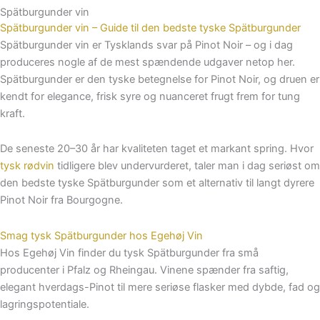
Spätburgunder vin
Spätburgunder vin – Guide til den bedste tyske Spätburgunder
Spätburgunder vin er Tysklands svar på Pinot Noir – og i dag
produceres nogle af de mest spændende udgaver netop her.
Spätburgunder er den tyske betegnelse for Pinot Noir, og druen er
kendt for elegance, frisk syre og nuanceret frugt frem for tung
kraft.
De seneste 20–30 år har kvaliteten taget et markant spring. Hvor
tysk rødvin
tidligere blev undervurderet, taler man i dag seriøst om
den bedste tyske Spätburgunder som et alternativ til langt dyrere
Pinot Noir fra Bourgogne.
Smag tysk Spätburgunder hos Egehøj Vin
Hos Egehøj Vin finder du tysk Spätburgunder fra små
producenter i Pfalz og Rheingau. Vinene spænder fra saftig,
elegant hverdags-Pinot til mere seriøse flasker med dybde, fad og
lagringspotentiale.