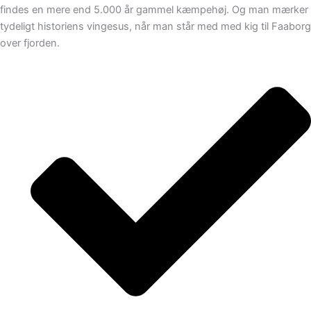
findes en mere end 5.000 år gammel kæmpehøj. Og man mærker
tydeligt historiens vingesus, når man står med med kig til Faaborg
over fjorden.