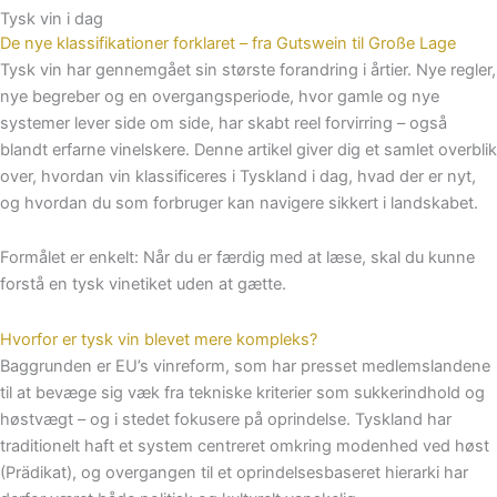
Tysk vin i dag
De nye klassifikationer forklaret – fra Gutswein til Große Lage
Tysk vin har gennemgået sin største forandring i årtier. Nye regler,
nye begreber og en overgangsperiode, hvor gamle og nye
systemer lever side om side, har skabt reel forvirring – også
blandt erfarne vinelskere. Denne artikel giver dig et samlet overblik
over, hvordan vin klassificeres i Tyskland i dag, hvad der er nyt,
og hvordan du som forbruger kan navigere sikkert i landskabet.
Formålet er enkelt: Når du er færdig med at læse, skal du kunne
forstå en tysk vinetiket uden at gætte.
Hvorfor er tysk vin blevet mere kompleks?
Baggrunden er EU’s vinreform, som har presset medlemslandene
til at bevæge sig væk fra tekniske kriterier som sukkerindhold og
høstvægt – og i stedet fokusere på oprindelse. Tyskland har
traditionelt haft et system centreret omkring modenhed ved høst
(Prädikat), og overgangen til et oprindelsesbaseret hierarki har