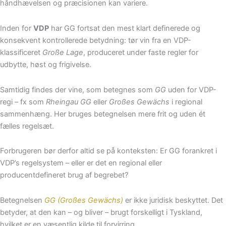
håndhævelsen og præcisionen kan variere.
Inden for
VDP
har GG fortsat den mest klart definerede og
konsekvent kontrollerede betydning: tør vin fra en VDP-
klassificeret
Große Lage
, produceret under faste regler for
udbytte, høst og frigivelse.
Samtidig findes der vine, som betegnes som
GG
uden for VDP-
regi – fx som
Rheingau GG
eller
Großes Gewächs
i regional
sammenhæng. Her bruges betegnelsen mere frit og uden ét
fælles regelsæt.
Forbrugeren bør derfor altid se på konteksten: Er GG forankret i
VDP’s regelsystem – eller er det en regional eller
producentdefineret brug af begrebet?
Betegnelsen
GG (Großes Gewächs)
er ikke juridisk beskyttet. Det
betyder, at den kan – og bliver – brugt forskelligt i Tyskland,
hvilket er en væsentlig kilde til forvirring.