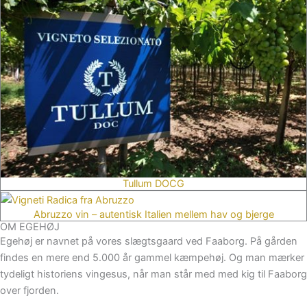
Tullum DOCG
Abruzzo vin – autentisk Italien mellem hav og bjerge
OM EGEHØJ
Egehøj er navnet på vores slægtsgaard ved Faaborg. På gården
findes en mere end 5.000 år gammel kæmpehøj. Og man mærker
tydeligt historiens vingesus, når man står med med kig til Faaborg
over fjorden.