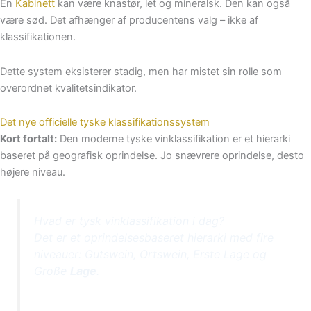
En
Kabinett
kan være knastør, let og mineralsk. Den kan også
være sød. Det afhænger af producentens valg – ikke af
klassifikationen.
Dette system eksisterer stadig, men har mistet sin rolle som
overordnet kvalitetsindikator.
Det nye officielle tyske klassifikationssystem
Kort fortalt:
Den moderne tyske vinklassifikation er et hierarki
baseret på geografisk oprindelse. Jo snævrere oprindelse, desto
højere niveau.
Hvad er tysk vinklassifikation i dag?
Det er et oprindelsesbaseret hierarki med fire
niveauer: Gutswein, Ortswein, Erste Lage og
Große
Lage
.