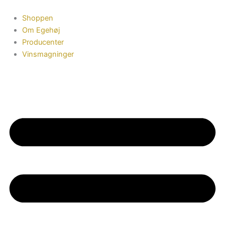
Gå
til
Shoppen
indholdet
Om Egehøj
Producenter
Vinsmagninger