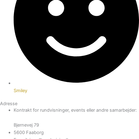
Smiley
Adresse
Kontrakt for rundvisninger, events eller andre samarbejder:
Bjernevej 79
5600 Faaborg