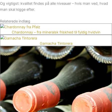
Og vigtigst: kvalitet findes på alle niveauer – hvis man ved, hvad
man skal kigge efter.
Relaterede indlæg
Chardonnay – fra mineralsk friskhed til fyldig hvidvin
Garnacha Tintorera