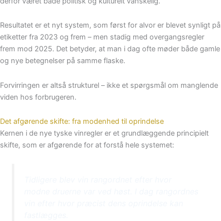
derfor været både politisk og kulturelt vanskelig.
Resultatet er et nyt system, som først for alvor er blevet synligt på
etiketter fra 2023 og frem – men stadig med overgangsregler
frem mod 2025. Det betyder, at man i dag ofte møder både gamle
og nye betegnelser på samme flaske.
Forvirringen er altså strukturel – ikke et spørgsmål om manglende
viden hos forbrugeren.
Det afgørende skifte: fra modenhed til oprindelse
Kernen i de nye tyske vinregler er et grundlæggende principielt
skifte, som er afgørende for at forstå hele systemet:
Tidligere blev vin rangordnet efter
hvor
modne druerne var ved høst
. I dag rangordnes
vin efter
hvor præcist dens oprindelse kan
fastlægges
.