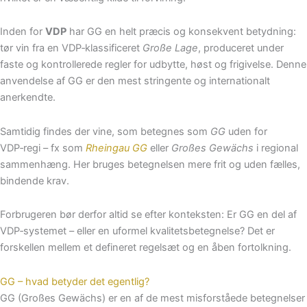
Inden for
VDP
har GG en helt præcis og konsekvent betydning:
tør vin fra en VDP‑klassificeret
Große Lage
, produceret under
faste og kontrollerede regler for udbytte, høst og frigivelse. Denne
anvendelse af GG er den mest stringente og internationalt
anerkendte.
Samtidig findes der vine, som betegnes som
GG
uden for
VDP‑regi – fx som
Rheingau GG
eller
Großes Gewächs
i regional
sammenhæng. Her bruges betegnelsen mere frit og uden fælles,
bindende krav.
Forbrugeren bør derfor altid se efter konteksten: Er GG en del af
VDP‑systemet – eller en uformel kvalitetsbetegnelse? Det er
forskellen mellem et defineret regelsæt og en åben fortolkning.
GG – hvad betyder det egentlig?
GG (Großes Gewächs) er en af de mest misforståede betegnelser