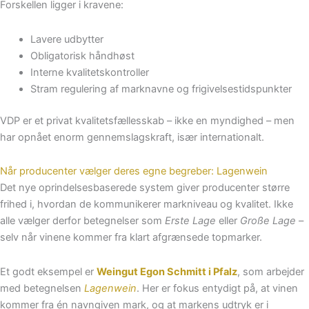
Forskellen ligger i kravene:
Lavere udbytter
Obligatorisk håndhøst
Interne kvalitetskontroller
Stram regulering af marknavne og frigivelsestidspunkter
VDP er et privat kvalitetsfællesskab – ikke en myndighed – men
har opnået enorm gennemslagskraft, især internationalt.
Når producenter vælger deres egne begreber: Lagenwein
Det nye oprindelsesbaserede system giver producenter større
frihed i, hvordan de kommunikerer markniveau og kvalitet. Ikke
alle vælger derfor betegnelser som
Erste Lage
eller
Große Lage
–
selv når vinene kommer fra klart afgrænsede topmarker.
Et godt eksempel er
Weingut Egon Schmitt i Pfalz
, som arbejder
med betegnelsen
Lagenwein
. Her er fokus entydigt på, at vinen
kommer fra én navngiven mark, og at markens udtryk er i