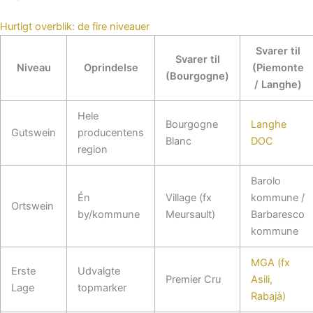
Hurtigt overblik: de fire niveauer
Svarer til
Svarer til
Niveau
Oprindelse
(Piemonte
(Bourgogne)
/ Langhe)
Hele
Bourgogne
Langhe
Gutswein
producentens
Blanc
DOC
region
Barolo
Én
Village (fx
kommune /
Ortswein
by/kommune
Meursault)
Barbaresco
kommune
MGA (fx
Erste
Udvalgte
Premier Cru
Asili,
Lage
topmarker
Rabajà)