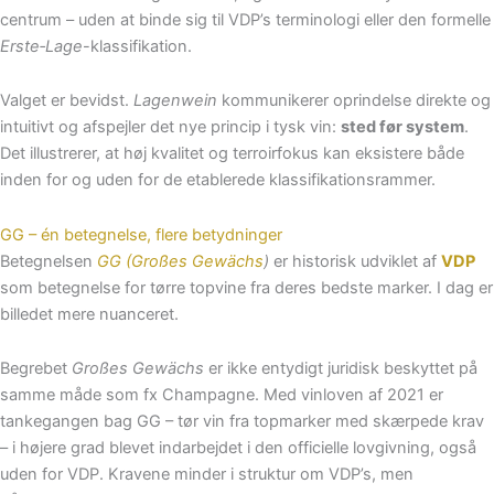
centrum – uden at binde sig til VDP’s terminologi eller den formelle
Erste‑Lage
-klassifikation.
Valget er bevidst.
Lagenwein
kommunikerer oprindelse direkte og
intuitivt og afspejler det nye princip i tysk vin:
sted før system
.
Det illustrerer, at høj kvalitet og terroirfokus kan eksistere både
inden for og uden for de etablerede klassifikationsrammer.
GG – én betegnelse, flere betydninger
Betegnelsen
GG (Großes Gewächs
)
er historisk udviklet af
VDP
som betegnelse for tørre topvine fra deres bedste marker. I dag er
billedet mere nuanceret.
Begrebet
Großes Gewächs
er ikke entydigt juridisk beskyttet på
samme måde som fx Champagne. Med vinloven af 2021 er
tankegangen bag GG – tør vin fra topmarker med skærpede krav
– i højere grad blevet indarbejdet i den officielle lovgivning, også
uden for VDP. Kravene minder i struktur om VDP’s, men