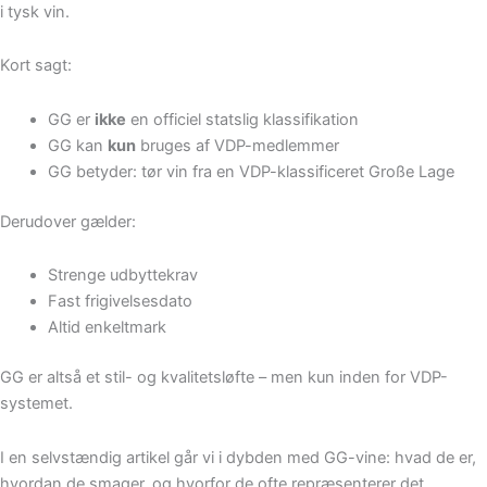
i tysk vin.
Kort sagt:
GG er
ikke
en officiel statslig klassifikation
GG kan
kun
bruges af VDP-medlemmer
GG betyder: tør vin fra en VDP-klassificeret Große Lage
Derudover gælder:
Strenge udbyttekrav
Fast frigivelsesdato
Altid enkeltmark
GG er altså et stil- og kvalitetsløfte – men kun inden for VDP-
systemet.
I en selvstændig artikel går vi i dybden med GG-vine: hvad de er,
hvordan de smager, og hvorfor de ofte repræsenterer det