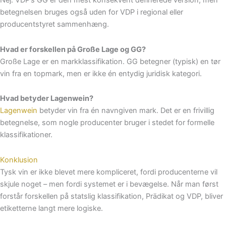
Nej. VDP’s GG er den mest konsekvent definerede version, men
betegnelsen bruges også uden for VDP i regional eller
producentstyret sammenhæng.
Hvad er forskellen på Große Lage og GG?
Große Lage er en markklassifikation. GG betegner (typisk) en tør
vin fra en topmark, men er ikke én entydig juridisk kategori.
Hvad betyder Lagenwein?
Lagenwein
betyder vin fra én navngiven mark. Det er en frivillig
betegnelse, som nogle producenter bruger i stedet for formelle
klassifikationer.
Konklusion
Tysk vin er ikke blevet mere kompliceret, fordi producenterne vil
skjule noget – men fordi systemet er i bevægelse. Når man først
forstår forskellen på statslig klassifikation, Prädikat og VDP, bliver
etiketterne langt mere logiske.