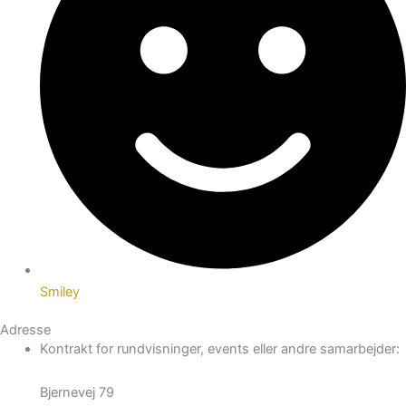
Smiley
Adresse
Kontrakt for rundvisninger, events eller andre samarbejder:
Bjernevej 79