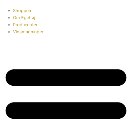
Gå
Leistadter
til
Kalkofen
Shoppen
indholdet
Chardonnay
Om Egehøj
Trocken
Producenter
–
Vinsmagninger
mineralrig
topvin
antal