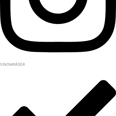
VINOMRÅDER