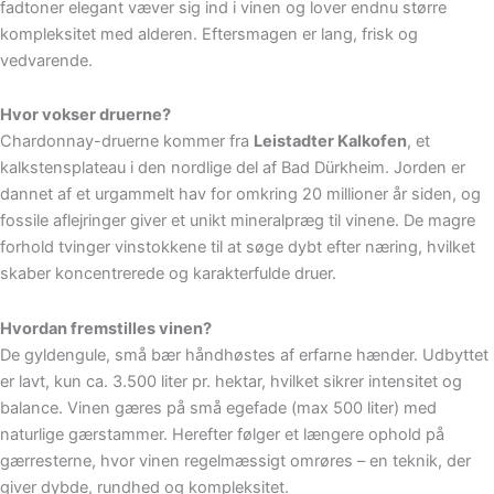
fadtoner elegant væver sig ind i vinen og lover endnu større
kompleksitet med alderen. Eftersmagen er lang, frisk og
vedvarende.
Hvor vokser druerne?
Chardonnay-druerne kommer fra
Leistadter Kalkofen
, et
kalkstensplateau i den nordlige del af Bad Dürkheim. Jorden er
dannet af et urgammelt hav for omkring 20 millioner år siden, og
fossile aflejringer giver et unikt mineralpræg til vinene. De magre
forhold tvinger vinstokkene til at søge dybt efter næring, hvilket
skaber koncentrerede og karakterfulde druer.
Hvordan fremstilles vinen?
De gyldengule, små bær håndhøstes af erfarne hænder. Udbyttet
er lavt, kun ca. 3.500 liter pr. hektar, hvilket sikrer intensitet og
balance. Vinen gæres på små egefade (max 500 liter) med
naturlige gærstammer. Herefter følger et længere ophold på
gærresterne, hvor vinen regelmæssigt omrøres – en teknik, der
giver dybde, rundhed og kompleksitet.