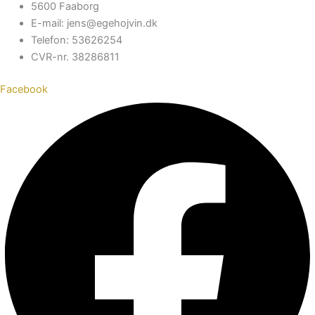
5600 Faaborg
E-mail: jens@egehojvin.dk
Telefon: 53626254
CVR-nr. 38286811
Facebook