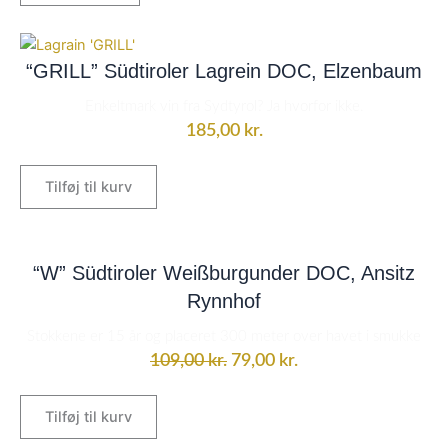
“GRILL” Südtiroler Lagrein DOC, Elzenbaum
Enkeltmark vin fra Sydtyrol? Ja hvorfor ikke.
185,00
kr.
Tilføj til kurv
Den
Den
oprindelige
aktuelle
“W” Südtiroler Weißburgunder DOC, Ansitz
pris
pris
Rynnhof
var:
er:
Stokkene er 15 år og placeret 300 meter over havet i smukke
109,00 kr..
79,00 kr..
109,00
kr.
79,00
kr.
Tilføj til kurv