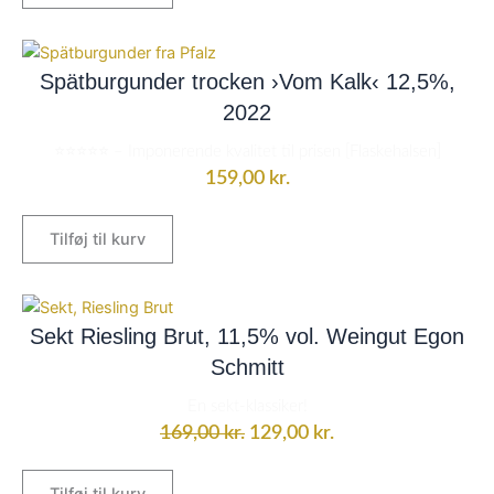
Spätburgunder trocken ›Vom Kalk‹ 12,5%,
2022
⭐⭐⭐⭐⭐ – Imponerende kvalitet til prisen [Flaskehalsen]
159,00
kr.
Tilføj til kurv
Den
Den
oprindelige
aktuelle
Sekt Riesling Brut, 11,5% vol. Weingut Egon
pris
pris
Schmitt
var:
er:
En sekt-klassiker!
169,00 kr..
129,00 kr..
169,00
kr.
129,00
kr.