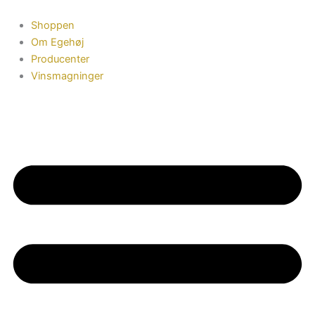
Gå
til
Shoppen
indholdet
Om Egehøj
Producenter
Vinsmagninger