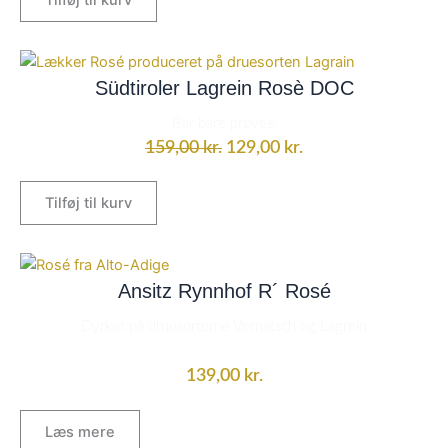
Tilføj til kurv
Den
Den
oprindelige
aktuelle
Südtiroler Lagrein Rosè DOC
pris
pris
Bør bare prøves!
var:
er:
159,00
kr.
129,00
kr.
159,00 kr..
129,00 kr..
Tilføj til kurv
Ansitz Rynnhof R´ Rosé
Dyrket på druesorterne
Vernatsch og Lagrein
139,00
kr.
Læs mere