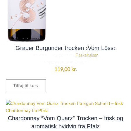
Grauer Burgunder trocken ›Vom Löss‹
⭐️⭐️⭐️⭐️⭐️ – 92 point fra
Flaskehalsen
“Imponerende kvalitet til
119,00
kr.
Tilføj til kurv
Chardonnay “Vom Quarz” Trocken – frisk og
aromatisk hvidvin fra Pfalz