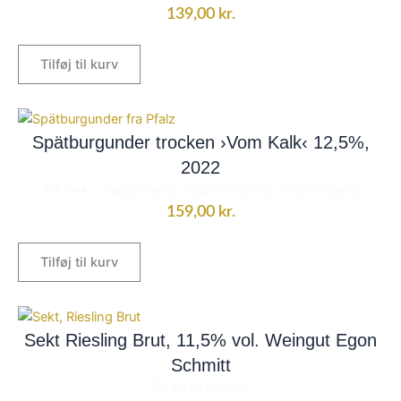
139,00
kr.
Tilføj til kurv
Spätburgunder trocken ›Vom Kalk‹ 12,5%,
2022
⭐⭐⭐⭐⭐ – Imponerende kvalitet til prisen [Flaskehalsen]
159,00
kr.
Tilføj til kurv
Den
Den
oprindelige
aktuelle
Sekt Riesling Brut, 11,5% vol. Weingut Egon
pris
pris
Schmitt
var:
er:
En sekt-klassiker!