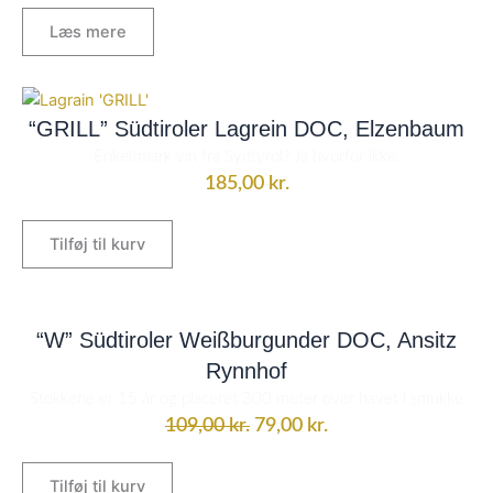
Læs mere
“GRILL” Südtiroler Lagrein DOC, Elzenbaum
Enkeltmark vin fra Sydtyrol? Ja hvorfor ikke.
185,00
kr.
Tilføj til kurv
Den
Den
oprindelige
aktuelle
“W” Südtiroler Weißburgunder DOC, Ansitz
pris
pris
Rynnhof
var:
er:
Stokkene er 15 år og placeret 300 meter over havet i smukke
109,00 kr..
79,00 kr..
109,00
kr.
79,00
kr.
Tilføj til kurv