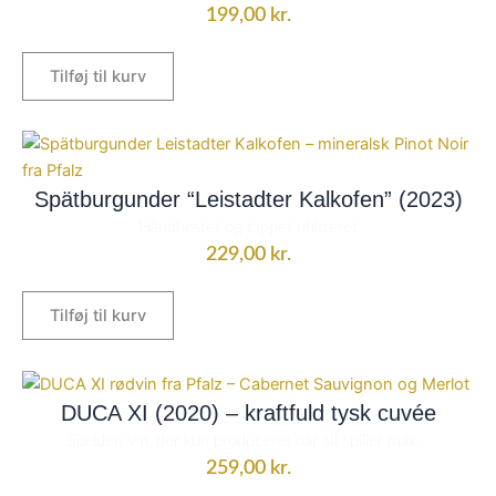
199,00
kr.
Tilføj til kurv
Spätburgunder “Leistadter Kalkofen” (2023)
Håndhøstet og tappet ufiltreret
229,00
kr.
Tilføj til kurv
DUCA XI (2020) – kraftfuld tysk cuvée
Sjælden vin, der kun produceret når alt spiller max...
259,00
kr.