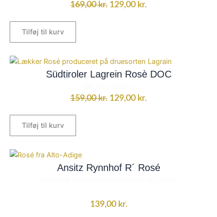
169,00 kr..
129,00 kr..
169,00
kr.
129,00
kr.
Tilføj til kurv
Den
Den
oprindelige
aktuelle
Südtiroler Lagrein Rosè DOC
pris
pris
Bør bare prøves!
var:
er:
159,00
kr.
129,00
kr.
159,00 kr..
129,00 kr..
Tilføj til kurv
Ansitz Rynnhof R´ Rosé
Dyrket på druesorterne
Vernatsch og Lagrein
139,00
kr.