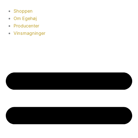
Gå
til
Shoppen
indholdet
Om Egehøj
Producenter
Vinsmagninger