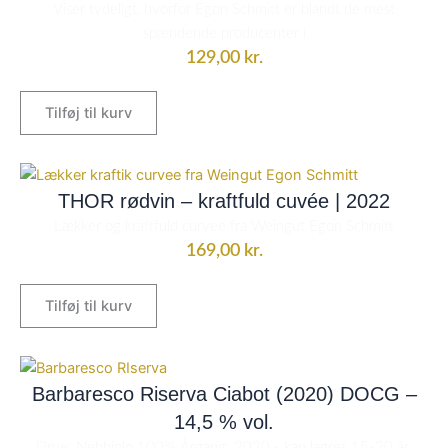
Viser tydeligt, hvorfor Egon Schmitt er blandt de mest
spændende producenter i
129,00
kr.
Tilføj til kurv
THOR rødvin – kraftfuld cuvée | 2022
Lækker og kraftfuld curvee fra Weingut Egon Schmitt
169,00
kr.
Tilføj til kurv
Barbaresco Riserva Ciabot (2020) DOCG –
14,5 % vol.
Drue: Nebbiolo 100% Årgang: 2020 - kan lagres 15-20 år.