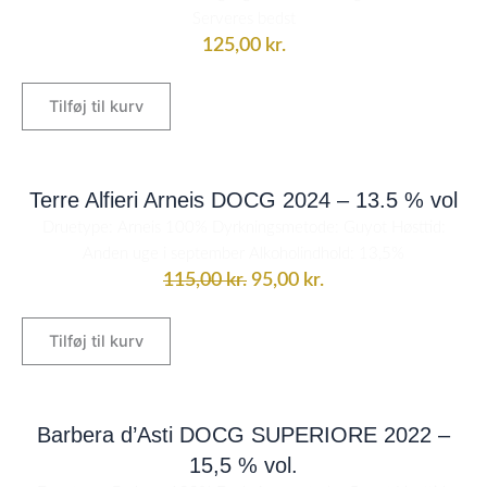
Serveres bedst
125,00
kr.
Tilføj til kurv
Den
Den
oprindelige
aktuelle
Terre Alfieri Arneis DOCG 2024 – 13.5 % vol
pris
pris
Druetype: Arneis 100% Dyrkningsmetode: Guyot Høsttid:
var:
er:
Anden uge i september Alkoholindhold: 13,5%
115,00 kr..
95,00 kr..
115,00
kr.
95,00
kr.
Tilføj til kurv
Barbera d’Asti DOCG SUPERIORE 2022 –
15,5 % vol.