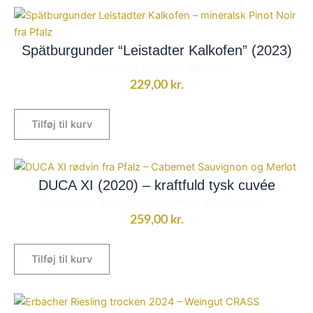
Spätburgunder “Leistadter Kalkofen” (2023)
Håndhøstet og tappet ufiltreret
229,00
kr.
Tilføj til kurv
DUCA XI (2020) – kraftfuld tysk cuvée
Sjælden vin, der kun produceret når alt spiller max...
259,00
kr.
Tilføj til kurv