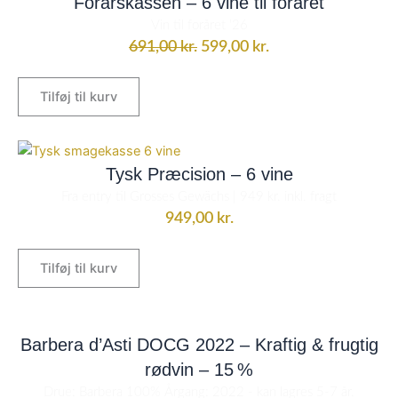
Forårskassen – 6 vine til foråret
pris
pris
Vin til foråret '26
var:
er:
691,00
kr.
599,00
kr.
691,00 kr..
599,00 kr..
Tilføj til kurv
Tysk Præcision – 6 vine
Fra entry til Grosses Gewächs | 949 kr. inkl. fragt
949,00
kr.
Tilføj til kurv
Barbera d’Asti DOCG 2022 – Kraftig & frugtig
rødvin – 15 %
Drue: Barbera 100% Årgang: 2022 - kan lagres 5-7 år.