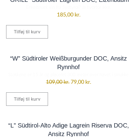
Enkeltmark vin fra Sydtyrol? Ja hvorfor ikke.
185,00
kr.
Tilføj til kurv
Den
Den
oprindelige
aktuelle
“W” Südtiroler Weißburgunder DOC, Ansitz
pris
pris
Rynnhof
var:
er:
Stokkene er 15 år og placeret 300 meter over havet i smukke
109,00 kr..
79,00 kr..
109,00
kr.
79,00
kr.
Tilføj til kurv
“L” Südtirol-Alto Adige Lagrein Riserva DOC,
Ansitz Rynnhof