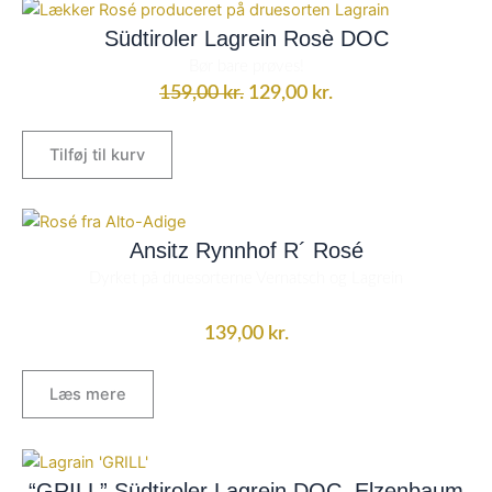
Den
Den
oprindelige
aktuelle
Südtiroler Lagrein Rosè DOC
pris
pris
Bør bare prøves!
var:
er:
159,00
kr.
129,00
kr.
159,00 kr..
129,00 kr..
Tilføj til kurv
Ansitz Rynnhof R´ Rosé
Dyrket på druesorterne
Vernatsch og Lagrein
139,00
kr.
Læs mere
“GRILL” Südtiroler Lagrein DOC, Elzenbaum