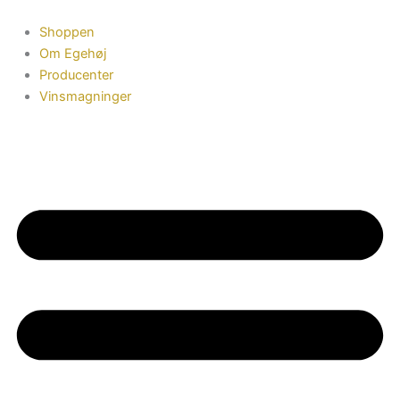
Gå
til
Shoppen
indholdet
Om Egehøj
Producenter
Vinsmagninger