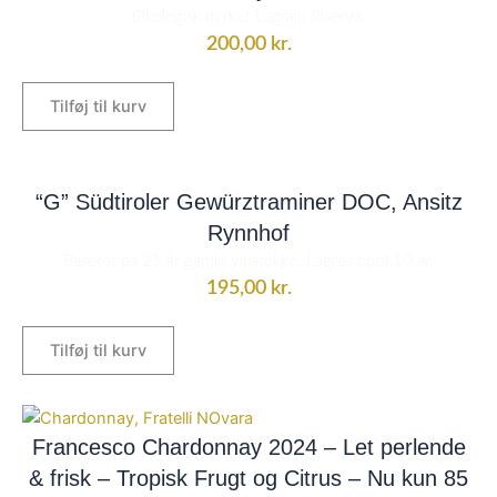
Økologisk dyrket Lagrain Riserva.
200,00
kr.
Tilføj til kurv
“G” Südtiroler Gewürztraminer DOC, Ansitz
Rynnhof
Baseret på 25 år gamle vinstokke. Lagres optil 10 år.
195,00
kr.
Tilføj til kurv
Den
Den
oprindelige
aktuelle
Francesco Chardonnay 2024 – Let perlende
pris
pris
& frisk – Tropisk Frugt og Citrus – Nu kun 85
var:
er: