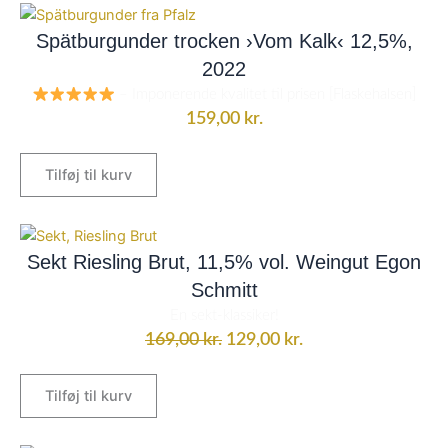
Spätburgunder trocken ›Vom Kalk‹ 12,5%,
2022
– Imponerende kvalitet til prisen [Flaskehalsen]
159,00
kr.
Tilføj til kurv
Den
Den
oprindelige
aktuelle
Sekt Riesling Brut, 11,5% vol. Weingut Egon
pris
pris
Schmitt
var:
er:
En sekt-klassiker!
169,00 kr..
129,00 kr..
169,00
kr.
129,00
kr.
Tilføj til kurv