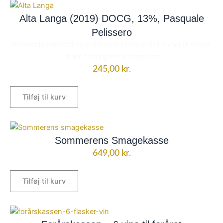
Alta Langa (2019) DOCG, 13%, Pasquale
Pelissero
Fremtstillingsmetoden er: Metodo Classico Blid presning af hele
klaser. Gæring ved kontrolleret
245,00
kr.
Tilføj til kurv
Sommerens Smagekasse
649,00
kr.
Tilføj til kurv
Den
Den
oprindelige
aktuelle