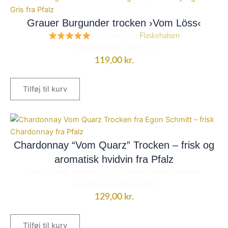
Grauer Burgunder trocken ›Vom Löss‹
– 92 point fra
Flaskehalsen
“Imponerende kvalitet til
119,00
kr.
Tilføj til kurv
Chardonnay “Vom Quarz” Trocken – frisk og
aromatisk hvidvin fra Pfalz
Viser tydeligt, hvorfor Egon Schmitt er blandt de mest
spændende producenter i
129,00
kr.
Tilføj til kurv