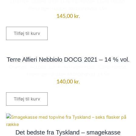
Druetype: Barbera 100% Dyrkningsmetode: Guyot Høsttid:
Første uge i oktober Alkoholindhold: 15%
145,00
kr.
Tilføj til kurv
Terre Alfieri Nebbiolo DOCG 2021 – 14 % vol.
Druetype: Nebbiolo 100% Dyrkningsmetode: Guyot Høsttid:
Anden uge i oktober Alkoholindhold: 14,5%
140,00
kr.
Tilføj til kurv
Det bedste fra Tyskland – smagekasse