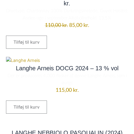
kr.
110,00 kr..
85,00 kr..
Druetype: Chardonnay 100% Dyrkningsmetode: Guyot Høsttid:
Anden uge i september Alkoholindhold: 13,5%
110,00
kr.
85,00
kr.
Tilføj til kurv
Langhe Arneis DOCG 2024 – 13 % vol
Der er produceret 4.000 flasker af denne Langhe Arneis, som i
øvrigt
115,00
kr.
Tilføj til kurv
LANGHE NEBBIOLO PASQUALIN (2024)