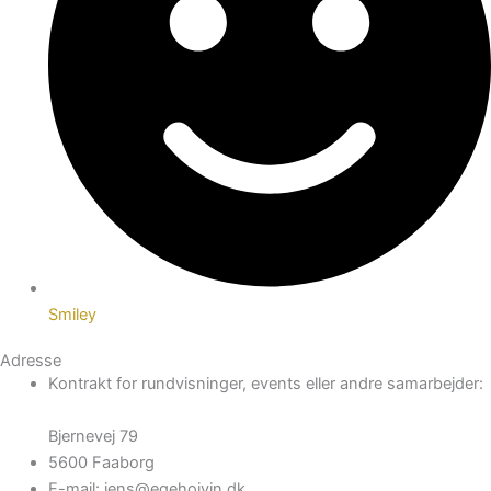
Smiley
Adresse
Kontrakt for rundvisninger, events eller andre samarbejder:
Bjernevej 79
5600 Faaborg
E-mail: jens@egehojvin.dk