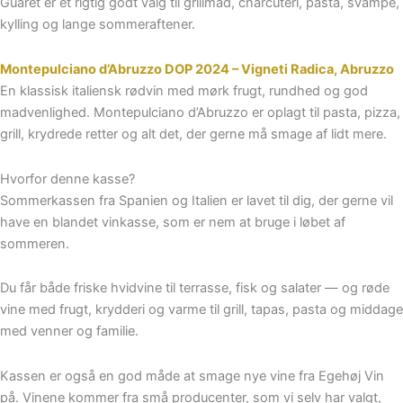
Guaret er et rigtig godt valg til grillmad, charcuteri, pasta, svampe,
kylling og lange sommeraftener.
Montepulciano d’Abruzzo DOP 2024 – Vigneti Radica, Abruzzo
En klassisk italiensk rødvin med mørk frugt, rundhed og god
madvenlighed. Montepulciano d’Abruzzo er oplagt til pasta, pizza,
grill, krydrede retter og alt det, der gerne må smage af lidt mere.
Hvorfor denne kasse?
Sommerkassen fra Spanien og Italien er lavet til dig, der gerne vil
have en blandet vinkasse, som er nem at bruge i løbet af
sommeren.
Du får både friske hvidvine til terrasse, fisk og salater — og røde
vine med frugt, krydderi og varme til grill, tapas, pasta og middage
med venner og familie.
Kassen er også en god måde at smage nye vine fra Egehøj Vin
på. Vinene kommer fra små producenter, som vi selv har valgt,