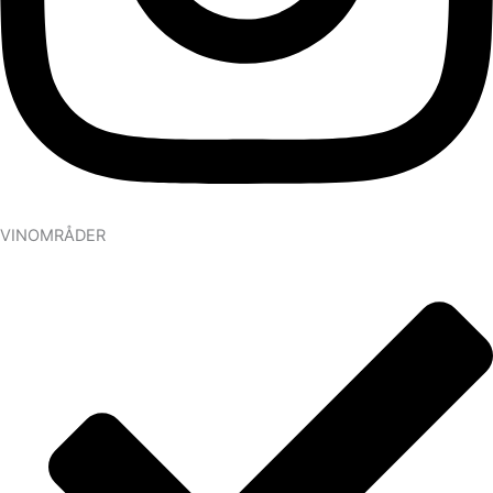
VINOMRÅDER