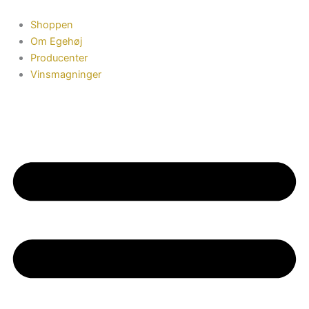
Gå
Sommerkassen
til
fra
Shoppen
indholdet
Spanien
Om Egehøj
og
Producenter
Italien
Vinsmagninger
antal