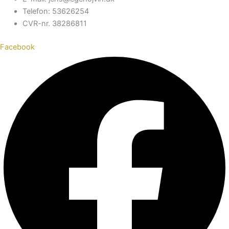
Telefon: 53626254
CVR-nr. 38286811
Facebook