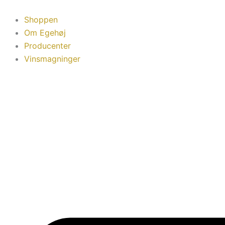
Gå
til
Shoppen
indholdet
Om Egehøj
Producenter
Vinsmagninger