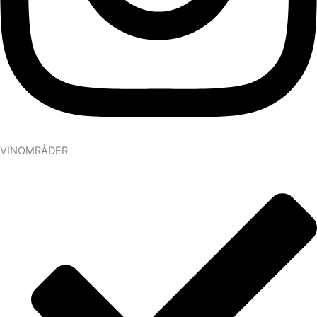
VINOMRÅDER