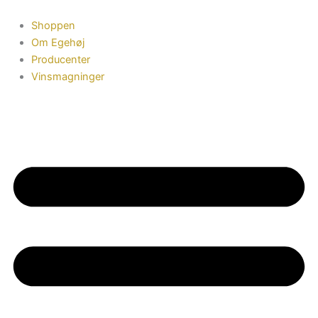
Gå
til
Shoppen
indholdet
Om Egehøj
Producenter
Vinsmagninger