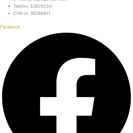
Telefon: 53626254
CVR-nr. 38286811
Facebook