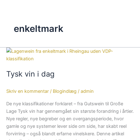
enkeltmark
Tysk
vin
i
Tysk vin i dag
dag
Skriv en kommentar
/
Blogindlæg
/
admin
De nye klassifikationer forklaret – fra Gutswein til Große
Lage Tysk vin har gennemgået sin største forandring i årtier.
Nye regler, nye begreber og en overgangsperiode, hvor
gamle og nye systemer lever side om side, har skabt reel
forvirring – også blandt erfarne vinelskere. Denne artikel