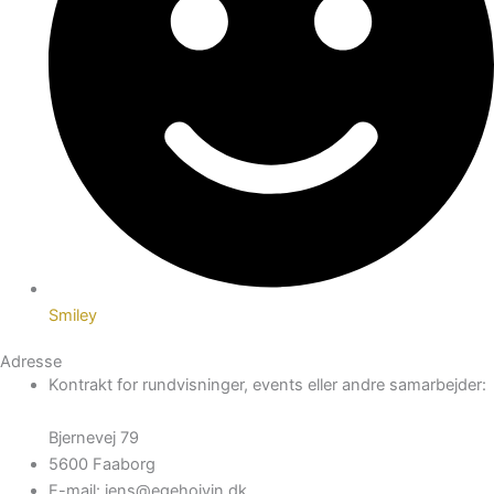
Smiley
Adresse
Kontrakt for rundvisninger, events eller andre samarbejder:
Bjernevej 79
5600 Faaborg
E-mail: jens@egehojvin.dk